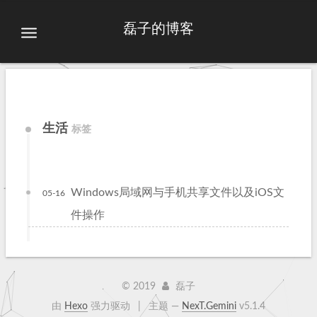
磊子的博客
生活
标签
Windows局域网与手机共享文件以及iOS文
05-16
件操作
©
2019
磊子
由
Hexo
强力驱动
|
主题 —
NexT.Gemini
v5.1.4