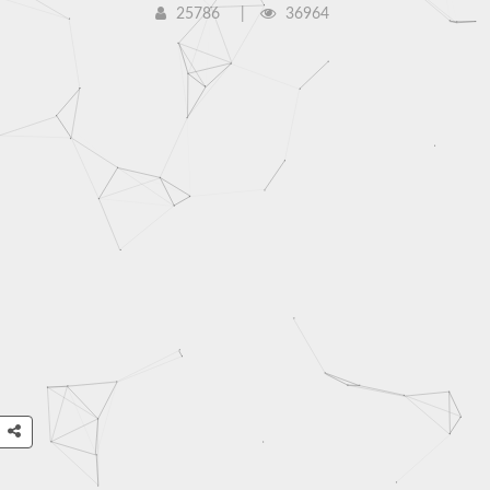
25786
36964